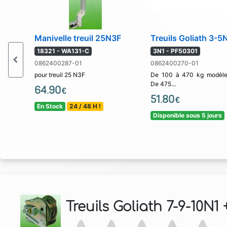
Manivelle treuil 25N3F
Treuils Goliath 3-5
18321 - WA131-C
3N1 - PF50301
0862400287-01
0862400270-01
pour treuil 25 N3F
De 100 à 470 kg modèl
De 475...
64.90
€
51.80
€
En Stock
24 / 48 H !
Disponible sous 5 jours
Treuils Goliath 7-9-10N1