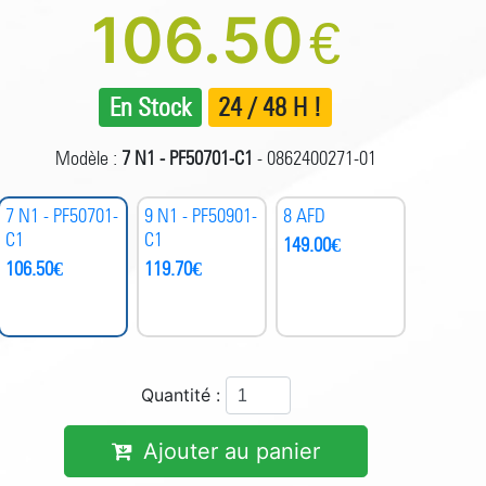
106.50
€
En Stock
24 / 48 H !
Modèle :
7 N1 - PF50701-C1
- 0862400271-01
7 N1 - PF50701-
9 N1 - PF50901-
8 AFD
C1
C1
149.00
€
106.50
€
119.70
€
Quantité :
Ajouter au panier