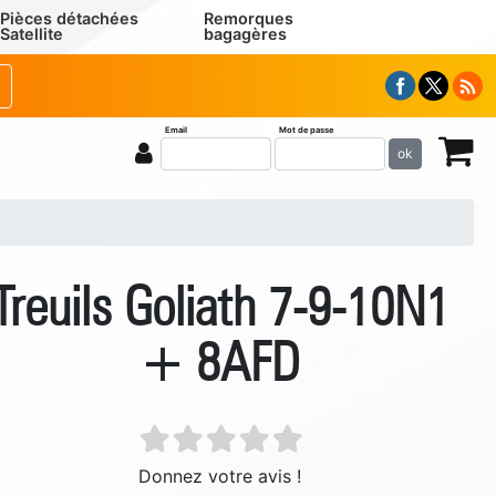
Pièces détachées
Remorques
Satellite
bagagères
Email
Mot de passe
ok
Treuils Goliath 7-9-10N1
+ 8AFD
Donnez votre avis !