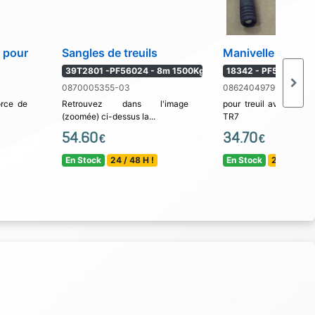
s pour
Sangles de treuils
Manivelle de treu
39T2801 -PF56024 - 8m 1500Kg
18342 - PF56093
0870005355-03
0862404979-01
orce de
Retrouvez dans l'image
pour treuil avec sang
(zoomée) ci-dessus la...
TR7
54.60
34.70
€
€
En Stock
24 / 48 H !
En Stock
24 / 48 H !