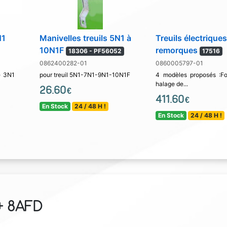
N1
Manivelles treuils 5N1 à
Treuils électrique
10N1F
remorques
18306 - PF56052
17516
0862400282-01
0860005797-01
e 3N1
pour treuil 5N1-7N1-9N1-10N1F
4 modèles proposés :F
halage de...
26.60
€
411.60
€
En Stock
24 / 48 H !
En Stock
24 / 48 H !
 + 8AFD