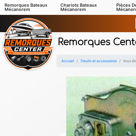
Remorques Bateaux
Chariots Bateaux
Pièces D
Mécanorem
Mécanorem
Mécano
Remorques Cent
Accueil
Treuils et accessoires
Vous êt