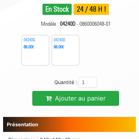
En Stock
24 / 48 H !
Modèle :
04240D
- 0860006048-01
04240G
04240D
66.00
€
66.00
€
Quantité :
Ajouter au panier
Présentation