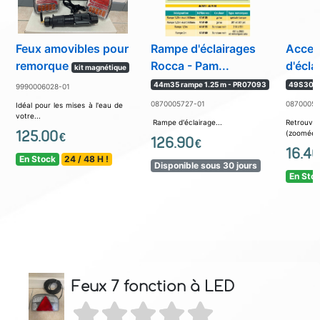
Feux amovibles pour
Rampe d'éclairages
Acces
remorque
Rocca - Pam...
d'écla
kit magnétique
44m35 rampe 1.25 m - PR07093
49S300
9990006028-01
0870005727-01
08700053
Idéal pour les mises à l'eau de
votre...
Rampe d'éclairage...
Retrouv
125.00
(zoomée) c
€
126.90
€
16.40
En Stock
24 / 48 H !
Disponible sous 30 jours
En Sto
Feux 7 fonction à LED