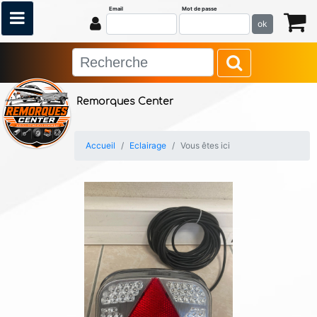
Email
Mot de passe
ok
Remorques Center
Accueil
Eclairage
Vous êtes ici