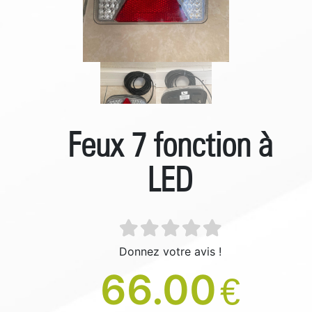
Feux 7 fonction à
LED
Donnez votre avis !
66.00
€