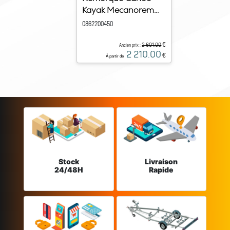
Kayak Mecanorem...
0862200450
€
2 601.00
Ancien prix :
2 210.00
€
À partir de
Stock
Livraison
24/48H
Rapide