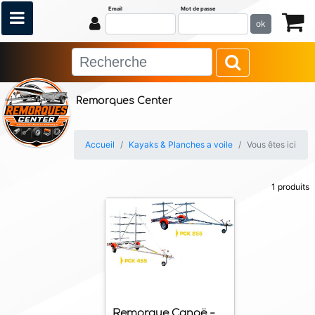
Email
Mot de passe
ok
Remorques Center
Accueil
Kayaks & Planches a voile
Vous êtes ici
1 produits
Remorque Canoë -