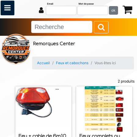
Email
Mot de passe
ok
Remorques Center
Accueil
Feux et cabochons
Vous êtes ici
2 produits
Feu + cable de 6m10
Feux complets ou