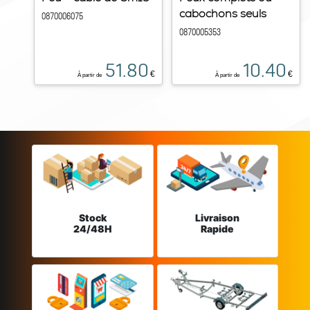
cabochons seuls
0870006075
0870005353
51.80
10.40
€
€
À partir de
À partir de
Stock
Livraison
24/48H
Rapide