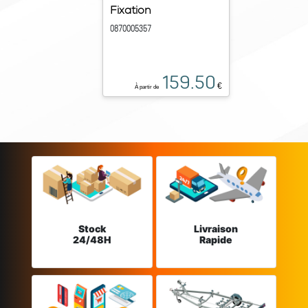
Fixation
0870005357
159.50
€
À partir de
Stock
Livraison
24/48H
Rapide