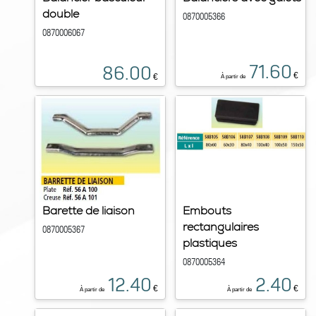
double
0870005366
0870006067
71.60
86.00
€
€
À partir de
Barette de liaison
Embouts
rectangulaires
0870005367
plastiques
0870005364
12.40
2.40
€
€
À partir de
À partir de