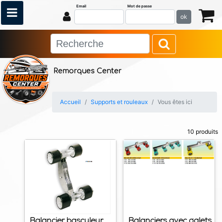
Email
Mot de passe
ok
Remorques Center
Accueil
Supports et rouleaux
Vous êtes ici
10 produits
Balancier basculeur
Balanciers avec galets