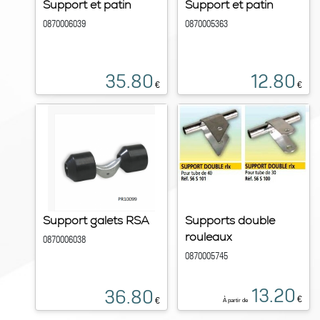
Support et patin
Support et patin
0870006039
0870005363
35.80
12.80
€
€
Support galets RSA
Supports double
rouleaux
0870006038
0870005745
13.20
36.80
€
€
À partir de