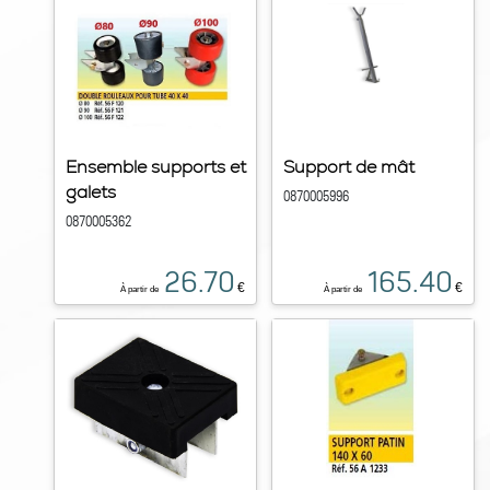
Ensemble supports et
Support de mât
galets
0870005996
0870005362
26.70
165.40
€
€
À partir de
À partir de