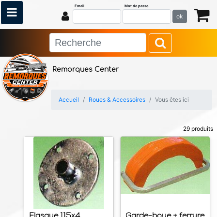
Email
Mot de passe
ok
Remorques Center
Accueil
Roues & Accessoires
Vous êtes ici
29 produits
Flasque 115x4
Garde-boue + ferrure