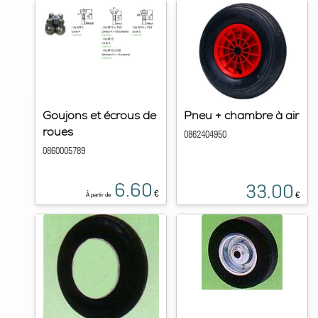
Goujons et écrous de
Pneu + chambre à air
roues
0862404950
0860005789
6.60
33.00
€
€
À partir de