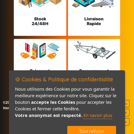
Stock
Livraison
24/48H
Rapide
Paiement
Remorques et
sécurisé
Pièces détachées
🍪 Cookies & Politique de confidentialité
Nous utilisons des Cookies pour vous garantir la
meilleure expérience sur notre site. Cliquez sur le
bouton
accepte les Cookies
pour accepter les
©2026-2027 France Accastillage
Mentions légales
Cookies et fermer cette fenêtre.
tous droits réservés
Politique de confidentialité
Votre anonymat est respecté.
En savoir plus
Contact / Plan
Tout refuser