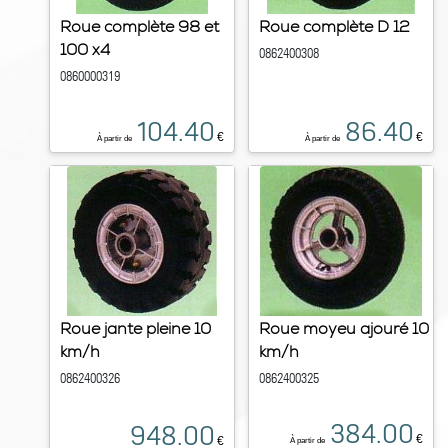
Roue complète 98 et
Roue complète D 12
100 x4
0862400308
0860000319
104.40
86.40
€
€
À partir de
À partir de
Roue jante pleine 10
Roue moyeu ajouré 10
km/h
km/h
0862400326
0862400325
384.00
948.00
€
€
À partir de