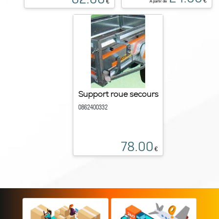
€
€
À partir de
Support roue secours
0862400332
78.00
€