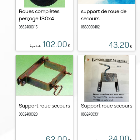
Roues complètes
support de roue de
perçage 130x4
secours
0862400315
0860000482
102.00
43.20
€
€
À partir de
Support roue secours
Support roue secours
0862400329
0862400331
24.00
62.00