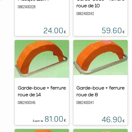
roue de 10
0862400328
0862400342
24.00
59.60
€
€
Garde-boue + ferrure
Garde-boue + ferrure
roue de 14
roue de 8
0862400345
0862400341
81.00
46.90
€
€
À partir de