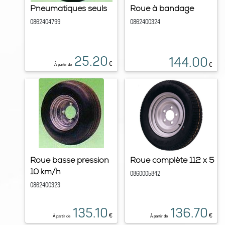
Pneumatiques seuls
Roue à bandage
0862404799
0862400324
25.20
144.00
€
€
À partir de
Roue basse pression
Roue complète 112 x 5
10 km/h
0860005842
0862400323
135.10
136.70
€
€
À partir de
À partir de