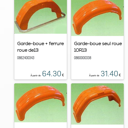
Garde-boue + ferrure
Garde-boue seul roue
roue de13
10R13
0862400343
0860000338
64.30
31.40
€
€
À partir de
À partir de