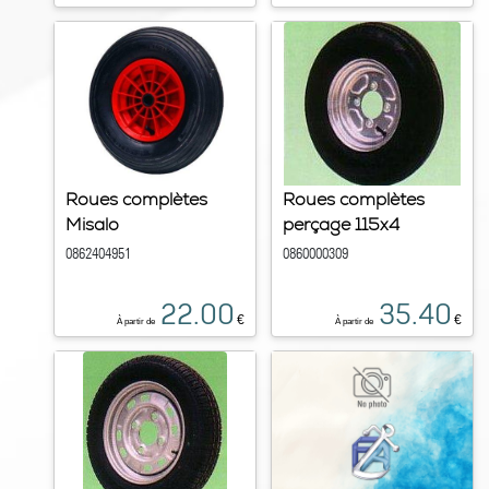
Roues complètes
Roues complètes
Misalo
perçage 115x4
0862404951
0860000309
22.00
35.40
€
€
À partir de
À partir de