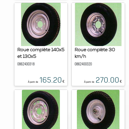
Roue complète 140x5
Roue complète 30
et 130x5
km/h
0862400318
0862400320
165.20
270.00
€
€
À partir de
À partir de