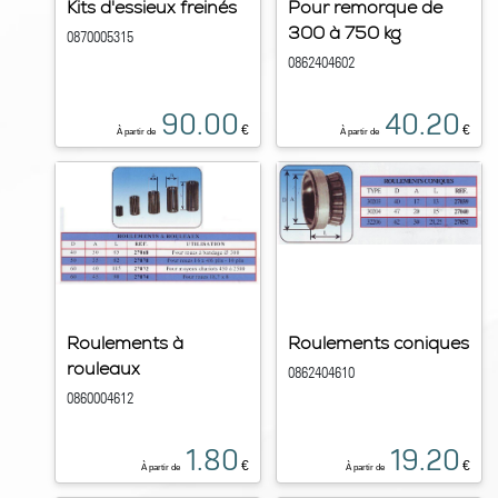
Kits d'essieux freinés
Pour remorque de
300 à 750 kg
0870005315
0862404602
90.00
40.20
€
€
À partir de
À partir de
Roulements à
Roulements coniques
rouleaux
0862404610
0860004612
1.80
19.20
€
€
À partir de
À partir de