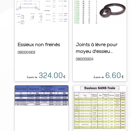
Essieux non freinés
Joints à lèvre pour
moyeu d'essieu...
0860004909
0860005604
324.00
6.60
€
€
À partir de
À partir de