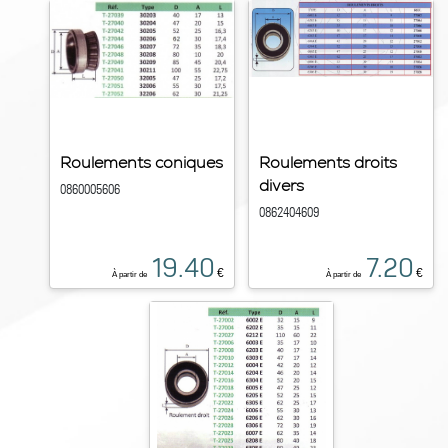
Roulements coniques
Roulements droits
divers
0860005606
0862404609
19.40
7.20
€
€
À partir de
À partir de