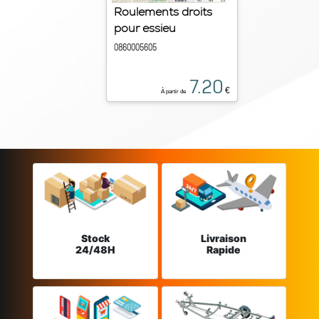
Roulements droits
pour essieu
0860005605
7.20
€
À partir de
Stock
Livraison
24/48H
Rapide