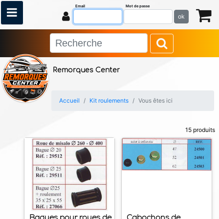
Email
Mot de passe
ok
Remorques Center
Accueil
Kit roulements
Vous êtes ici
15 produits
Bagues pour roues de
Cabochons de