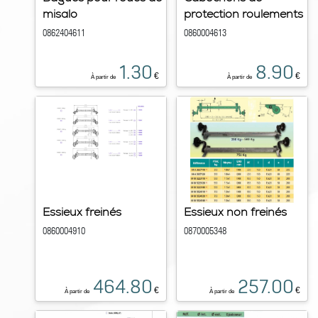
misalo
protection roulements
0862404611
0860004613
1.30
8.90
€
€
À partir de
À partir de
Essieux freinés
Essieux non freinés
0860004910
0870005348
464.80
257.00
€
€
À partir de
À partir de