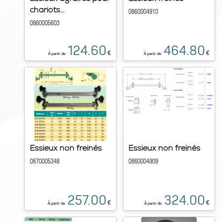
chariots...
0860004910
0860005603
124.60
464.80
€
€
À partir de
À partir de
Essieux non freinés
Essieux non freinés
0870005348
0860004909
257.00
324.00
€
€
À partir de
À partir de