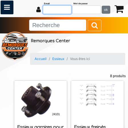
Email
Mot de passe
ok
Remorques Center
Accueil
Essieux
Vous êtes ici
8 produits
Essieux agraires pour
Essieux freinés