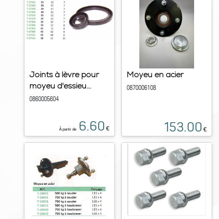
Joints à lèvre pour
Moyeu en acier
moyeu d'essieu...
0870006108
0860005604
6.60
153.00
€
€
À partir de