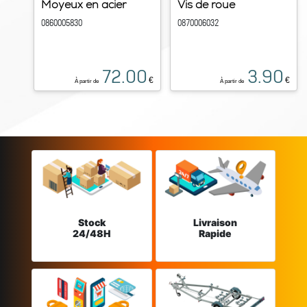
Moyeux en acier
Vis de roue
0860005830
0870006032
72.00
3.90
€
€
À partir de
À partir de
Stock
Livraison
24/48H
Rapide