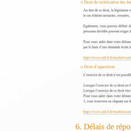
o Droit de rectification des d
Au titre de ce droit, la législatio
le cas échéant inexactes, erronées,
Egalement, vous pouvez définir des
personne décédée peuvent exiger de
Pour vous aider dans votre démarc
par le biais d’une demande écrite à
https://www.cnil.fr/fr/modele/cour
o Droit d’opposition
L’exercice de ce droit n’est possib
Lorsque l’exercice de ce droit est 
Lorsque l’exercice de ce droit vise
Pour vous aider dans votre démarch
1, vous trouverez en cliquant sur l
https://www.cnil.fr/fr/modele/cou
6. Délais de rép