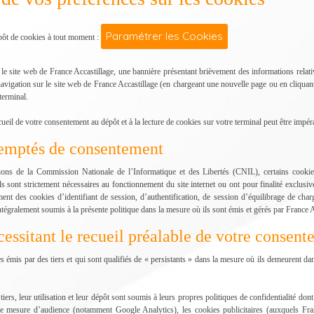
Paramétrer les Cookies
pôt de cookies à tout moment :
le site web de France Accastillage, une bannière présentant brièvement des informations relati
avigation sur le site web de France Accastillage (en chargeant une nouvelle page ou en cliquan
terminal.
cueil de votre consentement au dépôt et à la lecture de cookies sur votre terminal peut être impéra
xemptés de consentement
s de la Commission Nationale de l’Informatique et des Libertés (CNIL), certains cookies
 sont strictement nécessaires au fonctionnement du site internet ou ont pour finalité exclusiv
ment des cookies d’identifiant de session, d’authentification, de session d’équilibrage de cha
ntégralement soumis à la présente politique dans la mesure où ils sont émis et gérés par France A
cessitant le recueil préalable de votre consen
s émis par des tiers et qui sont qualifiés de « persistants » dans la mesure où ils demeurent da
tiers, leur utilisation et leur dépôt sont soumis à leurs propres politiques de confidentialité don
e mesure d’audience (notamment Google Analytics), les cookies publicitaires (auxquels Fran