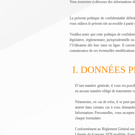
Vous trouverez ci-dessous des informations déta
La présente politique de confidentialité défin
vous utilisez le présent site accessible à part
Veuillez noter que cette politique de confide
législative, règlementaire, jurisprudentielle o
l’Utilisateur dès leur mise en ligne. Il convi
connaissance de ses éventuelles modifications
I. DONNÉES 
D’une manière générale, il vous est possi
en aucune manière obligé de transmettre ce
Néanmoins, en cas de refus, il se peut que
amené dans certains cas à vous demander 
Informations Personnelles, vous acceptez 
chaque formulaire.
Conformément au Règlement Général sur la
Libertés du 6 janvier 1978 modifiée, Franc