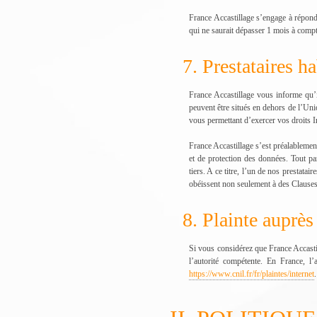
France Accastillage s’engage à répond
qui ne saurait dépasser 1 mois à compt
7. Prestataires h
France Accastillage vous informe qu’il
peuvent être situés en dehors de l’Uni
vous permettant d’exercer vos droits In
France Accastillage s’est préalablement
et de protection des données. Tout pa
tiers. A ce titre, l’un de nos prestat
obéissent non seulement à des Clauses
8. Plainte auprès
Si vous considérez que France Accasti
l’autorité compétente. En France, l
https://www.cnil.fr/fr/plaintes/internet
.