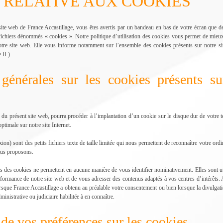
UE RELATIVE AUX COOKIES
ite web de France Accastillage, vous êtes avertis par un bandeau en bas de votre écran que de
 fichiers dénommés « cookies ». Notre politique d’utilisation des cookies vous permet de mie
re site web. Elle vous informe notamment sur l’ensemble des cookies présents sur notre site 
 II.)
 générales sur les cookies présents su
 du présent site web, pourra procéder à l’implantation d’un cookie sur le disque dur de votre ter
ptimale sur notre site Internet.
n) sont des petits fichiers texte de taille limitée qui nous permettent de reconnaître votre ordi
ous proposons.
ais des cookies ne permettent en aucune manière de vous identifier nominativement. Elles sont 
 performance de notre site web et de vous adresser des contenus adaptés à vos centres d’intérêts.
sque France Accastillage a obtenu au préalable votre consentement ou bien lorsque la divulgatio
ministrative ou judiciaire habilitée à en connaître.
de vos préférences sur les cookies