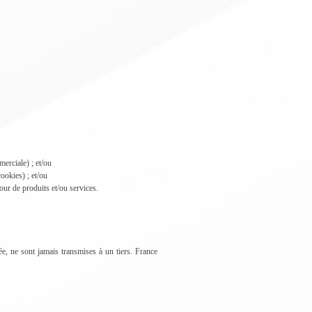
erciale) ; et/ou
ookies) ; et/ou
our de produits et/ou services.
ée, ne sont jamais transmises à un tiers. France