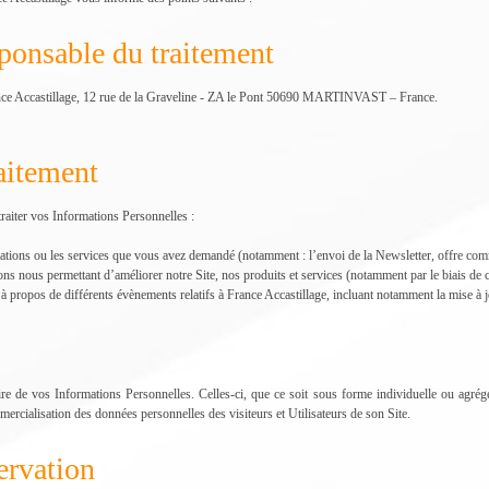
sponsable du traitement
rance Accastillage, 12 rue de la Graveline - ZA le Pont 50690 MARTINVAST – France.
raitement
traiter vos Informations Personnelles :
mations ou les services que vous avez demandé (notamment : l’envoi de la Newsletter, offre comm
ions nous permettant d’améliorer notre Site, nos produits et services (notamment par le biais de c
à propos de différents évènements relatifs à France Accastillage, incluant notamment la mise à j
aire de vos Informations Personnelles. Celles-ci, que ce soit sous forme individuelle ou agrég
mercialisation des données personnelles des visiteurs et Utilisateurs de son Site.
ervation