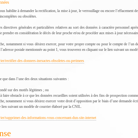
onnées
n vous habilite à demander la rectification, la mise à jour, le verrouillage ou encore l’effacemen
 incomplètes ou obsolètes.
 directives générales et particulières relatives au sort des données à caractère personnel après
 prendre en considération le décès de leur proche et/ou de procéder aux mises à jour nécessair
he, notamment si vous désirez exercer, pour votre propre compte ou pour le compte de l’un de v
 l’adresse postale mentionnée au point 1, vous trouverez en cliquant sur le lien suivant un modè
rier/rectifier-des-donnees-inexactes-obsoletes-ou-perimees
le que dans l’une des deux situations suivantes :
fondé sur des motifs légitimes ; ou
 à faire obstacle à ce que les données recueillies soient utilisées à des fins de prospection comme
e, notamment si vous désirez exercer votre droit d’opposition par le biais d’une demande écrit
e lien suivant un modèle de courrier élaboré par la CNIL.
rrier/supprimer-des-informations-vous-concernant-dun-site-internet
onse