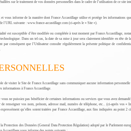
illées sur le traitement de vos données personnelles dans le cadre de l’utilisation de ce site int
it et vous informe de la manière dont France Accastillage utilise et protège les informations q
ir de l’URL suivante : www.france-accastillage.com (ci-après le « Site »).
ntialité est susceptible d’être modifiée ou complétée à tout moment par France Accastillage, no
u technologique. Dans un tel cas, la date de sa mise à jour sera clairement identifiée en tête de
ent par conséquent que l’Utilisateur consulte régulièrement la présente politique de confidentia
.
PERSONNELLES
ble de visiter le Site de France Accastillage sans communiquer aucune information personnelle
s informations à France Accastillage.
 vous ne puissiez pas bénéficier de certaines informations ou services que vous avez demandé. A
de renseigner vos nom, prénom, adresse mail, numéro de téléphone, etc... (ci-après vos « In
expressément qu’elles soient traitées par France Accastillage, aux fins indiquées au point 2 ci
 Protection des Données (General Data Protection Régulation) adopté par le Parlement europée
e Accastillage vous informe des points suivants :