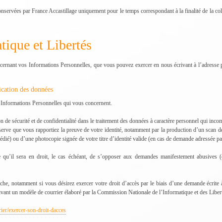
servées par France Accastillage uniquement pour le temps correspondant à la finalité de la coll
tique et Libertés
cernant vos Informations Personnelles, que vous pouvez exercer en nous écrivant à l’adresse 
ication des données
x Informations Personnelles qui vous concernent.
n de sécurité et de confidentialité dans le traitement des données à caractère personnel qui inc
serve que vous rapportiez la preuve de votre identité, notamment par la production d’un scan de
édié) ou d’une photocopie signée de votre titre d’identité valide (en cas de demande adressée par
 qu’il sera en droit, le cas échéant, de s’opposer aux demandes manifestement abusives (d
he, notamment si vous désirez exercer votre droit d’accès par le biais d’une demande écrite 
suivant un modèle de courrier élaboré par la Commission Nationale de l’Informatique et des Liber
rier/exercer-son-droit-dacces