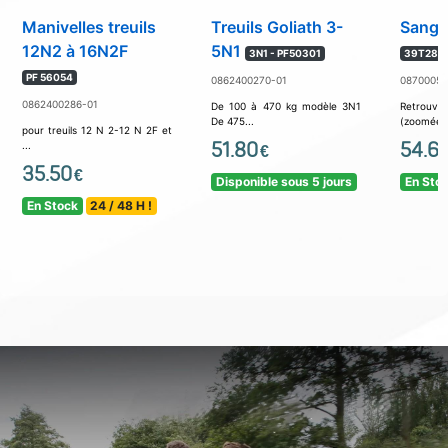
Manivelles treuils
Treuils Goliath 3-
Sangle
12N2 à 16N2F
5N1
3N1 - PF50301
39T2801
PF 56054
0862400270-01
08700053
0862400286-01
De 100 à 470 kg modèle 3N1
Retrouv
De 475...
(zoomée) c
pour treuils 12 N 2-12 N 2F et
51.80
54.6
...
€
35.50
€
Disponible sous 5 jours
En Sto
En Stock
24 / 48 H !