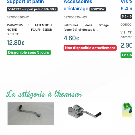
Support et patin
Accessoires
Vis tô
d'éclairage
6.4 
56A1233 support patin 140*60 P
43D2857
5.5 x 50 
0870005363-01
0870005354-03
00600058
15/04/2015 : ATTENTION
Retrouvez dans l'image
NOTRE FOURNISSEUR
(zoomée) ci-dessus la...
VIS TETE
DIFFUSE...
4.60
diamètre 
€
12.80
€
2.90
Non disponible actuellement
Disponible sous 5 jours
En Sto
La catégorie à l'honneur