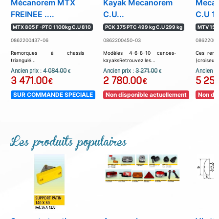
Mécanorem MTX
Kayak Mecanorem
Meca
FREINEE ....
C.U...
C.U 10
MTX 805 F -PTC 1100kg C.U 810
PCK 375 PTC 499 kg C.U 299 kg
MTV 1522
0862200437-06
0862200450-03
08622004
Remorques à chassis
Modèles 4-6-8-10 canoes-
Ces remo
triangulé...
kayaksRetrouvez les...
(croiseur 
Ancien prix :
4 084.00
Ancien prix :
3 271.00
Ancien pr
€
€
3 471.00
2 780.00
5 25
€
€
SUR COMMANDE SPECIALE
Non disponible actuellement
Non dis
Les produits populaires