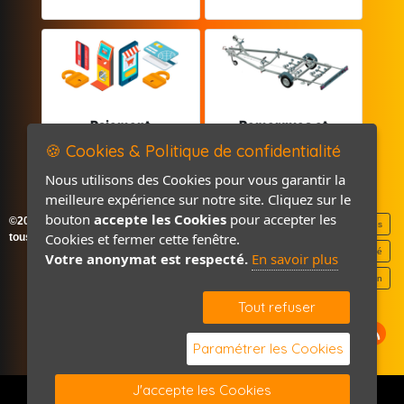
Paiement
Remorques et
sécurisé
Pièces détachées
🍪 Cookies & Politique de confidentialité
Nous utilisons des Cookies pour vous garantir la
meilleure expérience sur notre site. Cliquez sur le
bouton
accepte les Cookies
pour accepter les
©2026-2027 France Accastillage
Mentions légales
Cookies et fermer cette fenêtre.
tous droits réservés
Politique de confidentialité
Votre anonymat est respecté.
En savoir plus
Contact / Plan
Tout refuser
Paramétrer les Cookies
J'accepte les Cookies