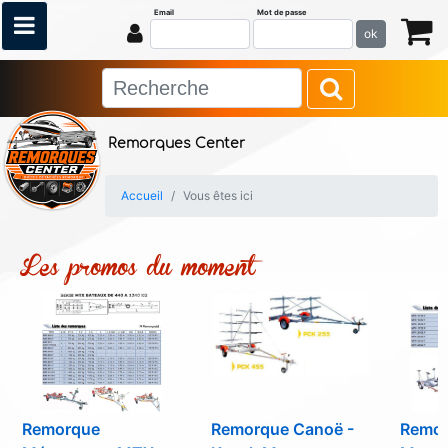
Email
Mot de passe
ok
Remorques Center
Accueil
Vous êtes ici
Les promos du moment
Remorque
Remorque Canoë -
Remo