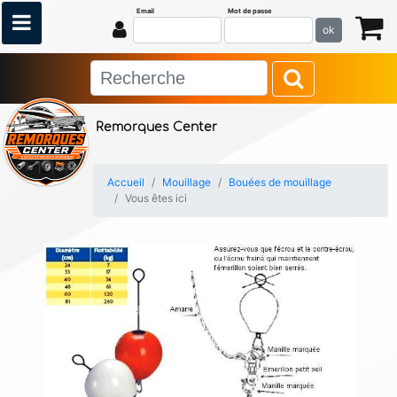
Email
Mot de passe
ok
Remorques Center
Accueil
Mouillage
Bouées de mouillage
Vous êtes ici