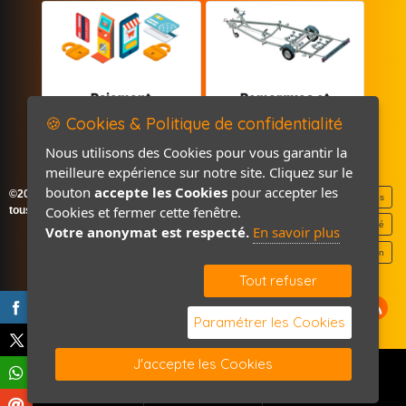
Paiement
Remorques et
sécurisé
Pièces détachées
🍪 Cookies & Politique de confidentialité
Nous utilisons des Cookies pour vous garantir la
meilleure expérience sur notre site. Cliquez sur le
bouton
accepte les Cookies
pour accepter les
©2026-2027 France Accastillage
Mentions légales
Cookies et fermer cette fenêtre.
tous droits réservés
Politique de confidentialité
Votre anonymat est respecté.
En savoir plus
Contact / Plan
Tout refuser
Paramétrer les Cookies
J'accepte les Cookies