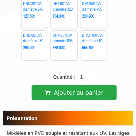
DHM30TCW
DHT40TCW
DHM50TCW
diamètre 240
diamètre 320
diamètre 405
127.50
€
154.30
€
230.20
€
DHM60TCW
DHM75TCW
DHM100TCW
diamètre 480
diamètre 605
diamètre 810
283.00
€
366.00
€
555.10
€
Quantité :
Ajouter au panier
Présentation
Modèles en PVC souple et résistant aux UV. Les tiges