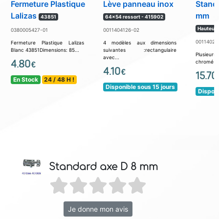
Fermeture Plastique
Lève panneau inox
Stand
Lalizas
mm
43851
64x54 ressort - 415902
Hauteur:
0380005427-01
0011404126-02
00114025
Fermeture Plastique Lalizas
4 modèles aux dimensions
Blanc 43851Dimensions: 85...
suivantes :rectangulaire
Plusieur
avec...
4.80
chromé ax
€
4.10
€
15.70
En Stock
24 / 48 H !
Disponible sous 15 jours
Disponi
Standard axe D 8 mm
Je donne mon avis