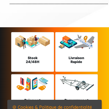
Stock
Livraison
24/48H
Rapide
Paiement
Remorques et
sécurisé
Pièces détachées
🍪 Cookies & Politique de confidentialité