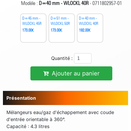
Modèle :
D=40 mm - WLOCKL 40R
- 0711802957-01
D=45 mm -
D=51 mm -
D=40 mm -
WLOCKL 45R
WLOCKL 50R
WLOCKL 40R
173.00
€
173.00
€
192.00
€
Quantité :
Ajouter au panier
Présentation
Mélangeurs eau/gaz d'échappement avec coude
d'entrée orientable à 360°.
Capacité : 4.3 litres