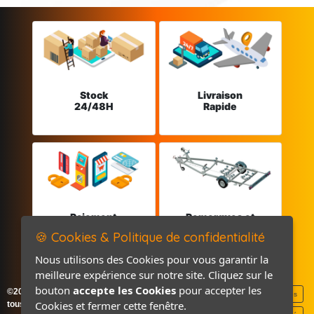
Stock
Livraison
24/48H
Rapide
Paiement
Remorques et
sécurisé
Pièces détachées
🍪 Cookies & Politique de confidentialité
Nous utilisons des Cookies pour vous garantir la
meilleure expérience sur notre site. Cliquez sur le
bouton
accepte les Cookies
pour accepter les
©2026-2027 France Accastillage
Mentions légales
Cookies et fermer cette fenêtre.
tous droits réservés