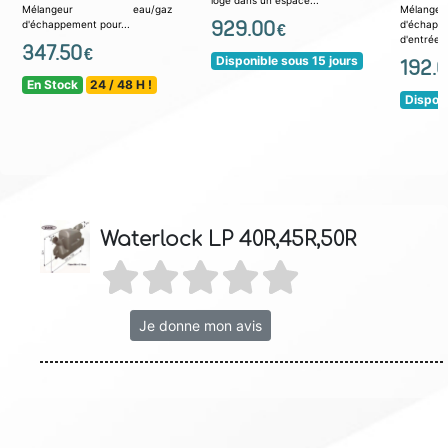
loge dans un espace...
Mélangeur eau/gaz
Mélan
929.00
d'échappement pour...
d'échap
€
d'entrée..
347.50
€
Disponible sous 15 jours
192.
En Stock
24 / 48 H !
Disponi
Waterlock LP 40R,45R,50R
Je donne mon avis