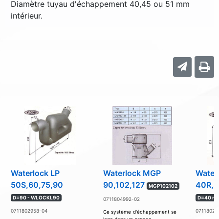
Diamètre tuyau d'échappement 40,45 ou 51 mm
intérieur.
Waterlock LP
Waterlock MGP
Water
50S,60,75,90
90,102,127
40R,4
MGP102102
D=90 - WLOCKL90
D=40 mm
0711804992-02
0711802958-04
07118029
Ce système d'échappement se