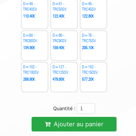
D=40 -
D=51 -
D=45 -
TRC40SV
TRC50SV
TRC45SV
110.40
€
122.40
€
122.80
€
D=60 -
D=90 -
D=76 -
TRC60SV
TRC90SV
TRC75SV
134.90
€
159.40
€
205.10
€
D=102 -
D=127 -
D=152 -
TRC100SV
TRC125SV
TRC150SV
268.80
€
479.80
€
577.20
€
Quantité :
Ajouter au panier