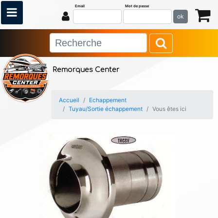
Email
Mot de passe
ok
Remorques Center
Accueil
Echappement
Tuyau/Sortie échappement
Vous êtes ici