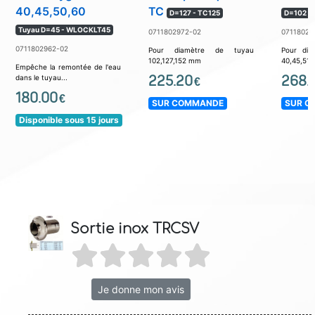
40,45,50,60
TC
D=127 - TC125
D=102 -
Tuyau D=45 - WLOCKLT45
0711802972-02
07118029
0711802962-02
Pour diamètre de tuyau
Pour dia
102,127,152 mm
40,45,51,6
Empêche la remontée de l'eau
225.20
268.
dans le tuyau...
€
180.00
€
SUR COMMANDE
SUR C
Disponible sous 15 jours
Sortie inox TRCSV
Je donne mon avis