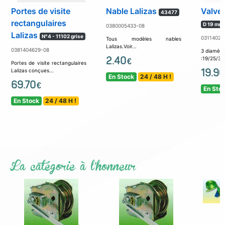
Portes de visite
Nable Lalizas
Valve 
43477
rectangulaires
D 19 mm
0380005433-08
Lalizas
N°4 - 11102 grise
03114021
Tous modèles nables
Lalizas.Voir...
0381404629-08
3 diamètr
2.40
:19/25/38
€
Portes de visite rectangulaires
19.90
Lalizas conçues...
En Stock
24 / 48 H !
69.70
€
En Sto
En Stock
24 / 48 H !
La catégorie à l'honneur