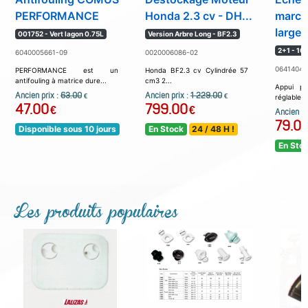
PERFORMANCE
Honda 2.3 cv - DH...
march
largeu
001752 - Vert lagon 0.75L
Version Arbre Long - BF2.3
2+1 - 10
6040005661-09
0020006086-02
06414045
PERFORMANCE est un
Honda BF2.3 cv Cylindrée 57
antifouling à matrice dure...
cm3 2...
Appui pa
Ancien prix :
63.00
Ancien prix :
1 229.00
€
€
réglables..
47.00
799.00
€
€
Ancien pr
79.0
Disponible sous 10 jours
En Stock
24 / 48 H !
En Sto
Les produits populaires