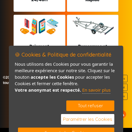
Paiement
Remorques et
sécurisé
Pièces détachées
🍪 Cookies & Politique de confidentialité
Nous utilisons des Cookies pour vous garantir la
meilleure expérience sur notre site. Cliquez sur le
bouton
accepte les Cookies
pour accepter les
©2026-2027 France Accastillage
Mentions légales
Cookies et fermer cette fenêtre.
tous droits réservés
Politique de confidentialité
Votre anonymat est respecté.
En savoir plus
Contact / Plan
Tout refuser
Paramétrer les Cookies