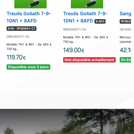
Treuils Goliath 7-9-
Treuils Goliath 7-9-
Sangle
10N1 + 8AFD
10N1 + 8AFD
8 AFD
PF56023 
9 N1 - PF50901-C1
9990000271-03
08700053
0862400271-02
Modèle 7N1 & 9N1 : De 650 à
Retrouv
750 kg...
(zoomée) c
Modèle 7N1 & 9N1 : De 650 à
149.00
42.10
750 kg...
€
119.70
€
Non disponible actuellement
En Sto
Disponible sous 5 jours