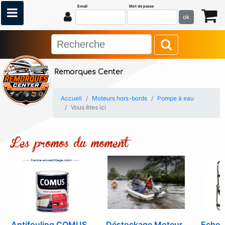
Email
Mot de passe
ok
Remorques Center
Accueil
Moteurs hors-bords
Pompe à eau
Vous êtes ici
Les promos du moment
Antifouling COMUS
Déstockage Moteur
Echell