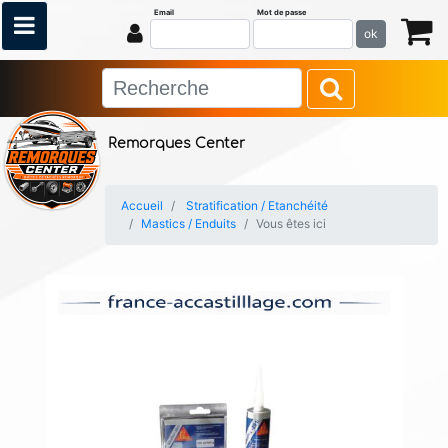
Email
Mot de passe
ok
Remorques Center
Accueil
Stratification / Etanchéité
Mastics / Enduits
Vous êtes ici