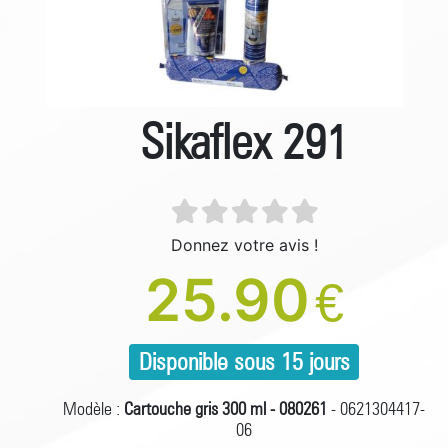
Sikaflex 291
Donnez votre avis !
25.90
€
Disponible sous 15 jours
Modèle :
Cartouche gris 300 ml - 080261
- 0621304417-
06