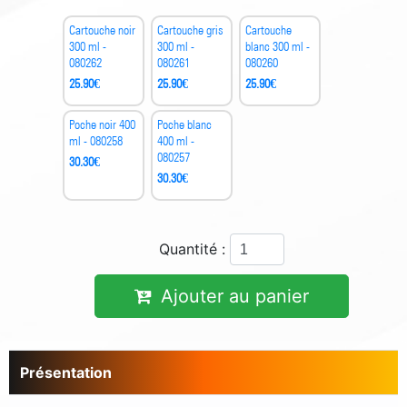
Cartouche noir
Cartouche gris
Cartouche
300 ml -
300 ml -
blanc 300 ml -
080262
080261
080260
25.90
€
25.90
€
25.90
€
Poche noir 400
Poche blanc
ml - 080258
400 ml -
080257
30.30
€
30.30
€
Quantité :
Ajouter au panier
Présentation