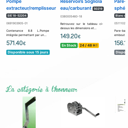
Pompe
Réservoirs Sogliola
Pare-
extracteur/remplisseur
eau/carburant
sphér
50219
SIE 18-52204
Blanc di
0380005460-18
0691903905-01
05111022
Retrouvez sur le tableau ci-
dessus les dimensions et...
Contenance 8.8 L.Pompe
Pare-ba
149.20
intégrée permettant par un...
embouts no
€
571.40
156.1
€
En Stock
24 / 48 H !
Disponible sous 15 jours
Disponi
La catégorie à l'honneur