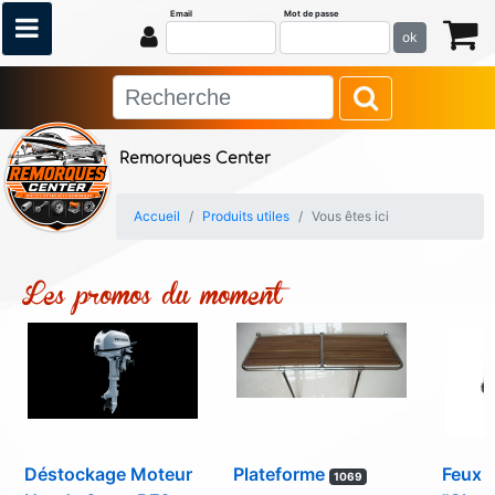
Email
Mot de passe
ok
Remorques Center
Accueil
Produits utiles
Vous êtes ici
Les promos du moment
Déstockage Moteur
Plateforme
Feux d
1069