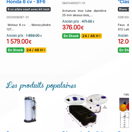
Honda 6 cv - BF6
''Class
06410405011-01
6 cv arbre court avec kit rech
Blanc 360
Armature inox tube diamètre
25 mm dessus bois,...
0020006087-01
03814040
Ancien prix :
471.00
€
Moteur 6 cv . Monocylindre
Feux de 
376.00
€
127...
S12 Lalizas
Ancien prix :
1 859.00
En Stock
24 / 48 H !
Ancien pr
€
1 579.00
12.00
€
En Stock
24 / 48 H !
En Sto
Les produits populaires