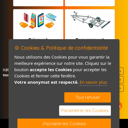
Paiement
Remorques et
sécurisé
Pièces détachées
🍪 Cookies & Politique de confidentialité
Nous utilisons des Cookies pour vous garantir la
meilleure expérience sur notre site. Cliquez sur le
bouton
accepte les Cookies
pour accepter les
©2026-2027 France Accastillage
Mentions légales
Cookies et fermer cette fenêtre.
tous droits réservés
Politique de confidentialité
Votre anonymat est respecté.
En savoir plus
Contact / Plan
Tout refuser
Paramétrer les Cookies
J'accepte les Cookies