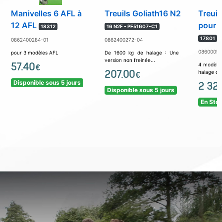
Manivelles 6 AFL à
Treuils Goliath16 N2
Treuil
12 AFL
pour 
18312
16 N2F - PF51607-C1
17801
0862400284-01
0862400272-04
08600057
pour 3 modèles AFL
De 1600 kg de halage : Une
version non freinée...
57.40
4 modèle
€
207.00
halage de.
€
Disponible sous 5 jours
2 32
Disponible sous 5 jours
En Sto