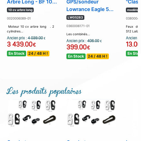
Arbre Long - BF 10...
GPS/sondeur
''Class
Lowrance Eagle 5...
10 cv arbre long
modèle s
LW05283
0020006089-01
03800040
0360006171-01
Moteur 10 cv arbre long . 2
Feux de 
cylindres...
S12 Lalizas
Les combinés...
Ancien prix :
4 039.00
Ancien pr
€
Ancien prix :
406.00
€
3 439.00
13.00
€
399.00
€
En Stock
24 / 48 H !
En Sto
En Stock
24 / 48 H !
Les produits populaires