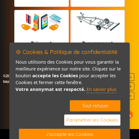
Paiement
Remorques et
sécurisé
Pièces détachées
🍪 Cookies & Politique de confidentialité
Nous utilisons des Cookies pour vous garantir la
meilleure expérience sur notre site. Cliquez sur le
bouton
accepte les Cookies
pour accepter les
©2026-2027 France Accastillage
Mentions légales
Cookies et fermer cette fenêtre.
tous droits réservés
Politique de confidentialité
Votre anonymat est respecté.
En savoir plus
Contact / Plan
Tout refuser
Paramétrer les Cookies
J'accepte les Cookies