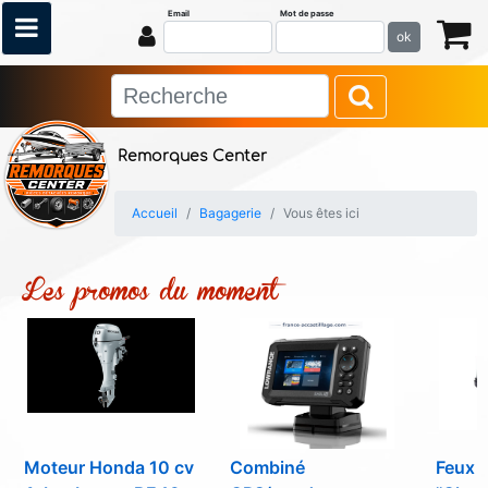
Email
Mot de passe
ok
Remorques Center
Accueil
Bagagerie
Vous êtes ici
Les promos du moment
Moteur Honda 10 cv
Combiné
Feux d