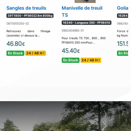
Sangles de treuils
Manivelle de treuil
Golia
TS
39T1800 - PF56022 8m 800kg
16284 -
18340 - Longueur 250 - PF56410
0870005355-02
08624049
0862404980-01
Retrouvez dans l'image
Force de
(zoomée) ci-dessus la...
kg Nombre
Pour treuils TS 700 , 800 , 900
46.80
151.5
PF56410 250 mmPour...
€
45.40
€
En Stock
24 / 48 H !
En Sto
En Stock
24 / 48 H !