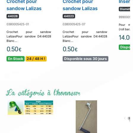
Crochet pour
Crochet pour
Insert
sandow Lalizas
sandow Lalizas
Diamètre
44028
44023
99900053
0380005425-01
0380005425-07
Pour mon
(roll bar...
Crochet pour sandow
Crochet pour sandow
14.00
LalizasPour sandow D4:44028
LalizasPour sandow D4:44028
Blanc...
Blanc...
Disponi
0.50
0.50
€
€
En Stock
24 / 48 H !
Disponible sous 30 jours
La catégorie à l'honneur