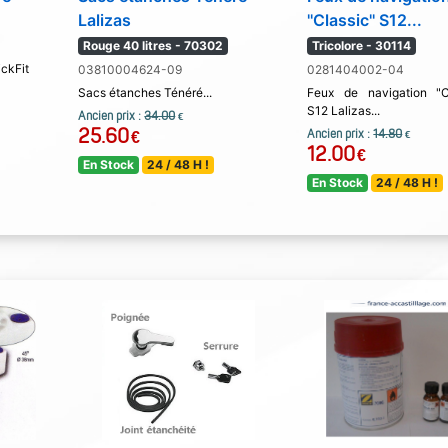
Lalizas
''Classic'' S12...
Rouge 40 litres - 70302
Tricolore - 30114
ckFit
03810004624-09
0281404002-04
Sacs étanches Ténéré...
Feux de navigation "C
S12 Lalizas...
Ancien prix :
34.00
€
25.60
Ancien prix :
14.80
€
€
12.00
€
En Stock
24 / 48 H !
En Stock
24 / 48 H !