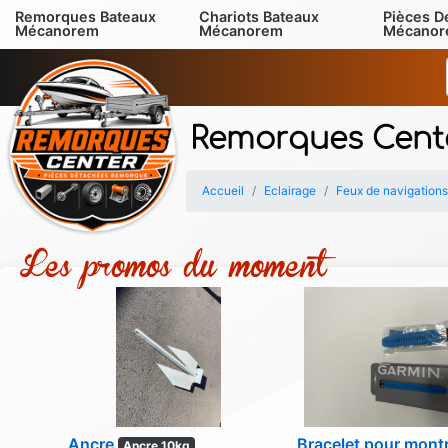
Remorques Bateaux
Chariots Bateaux
Pièces D
Mécanorem
Mécanorem
Mécano
Remorques Cent
Accueil
Eclairage
Feux de navigations
Les promos du moment
Ancre
Bracelet pour mont
Ancre 10kg