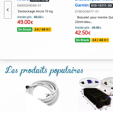
Garmin
0640006069-01
010-13111-30
Destockage Ancre 10 kg
0790006077-01
Ancien prix :
99.00
Bracelet pour montre Qui
€
49.00
22mm bleu...
€
Ancien prix :
49.99
€
En Stock
24 / 48 H !
42.50
€
En Stock
24 / 48 H !
Les produits populaires