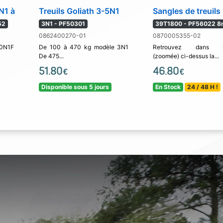
5N1 à
Treuils Goliath 3-5N1
Sangles de treuils
52
3N1 - PF50301
39T1800 - PF56022 8
0862400270-01
0870005355-02
10N1F
De 100 à 470 kg modèle 3N1
Retrouvez dans l'
De 475...
(zoomée) ci-dessus la...
51.80
46.80
€
€
Disponible sous 5 jours
En Stock
24 / 48 H !