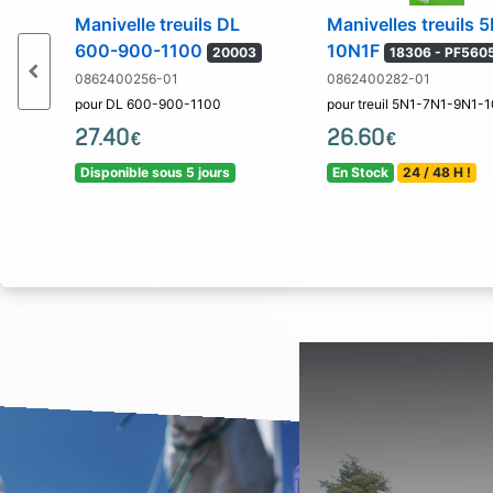
Manivelle treuils DL
Manivelles treuils 
600-900-1100
10N1F
20003
18306 - PF560
0862400256-01
0862400282-01
pour DL 600-900-1100
pour treuil 5N1-7N1-9N1-
27.40
26.60
€
€
Disponible sous 5 jours
En Stock
24 / 48 H !