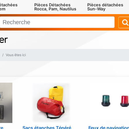
étachées
Pièces Détachées
Pièces détachées
rem
Rocca, Pam, Nautilus
Sun-Way
er
Vous êtes ici
re
Sacs étanches Ténéré
Feux de navigatio