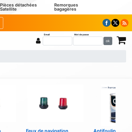
Pièces détachées
Remorques
Satellite
bagagères
Email
Mot de passe
ok
n
Feux de navigation
Antifouling CO