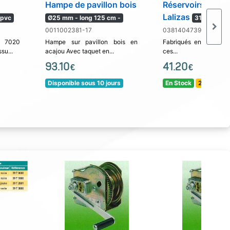
Hampe de pavillon bois
Réservoirs eau s
Lalizas
 pvc
Ø25 mm - long 125 cm -
31321
0011002381-17
0381404739-01
7020
Hampe sur pavillon bois en
Fabriqués en PVC non
su...
acajou Avec taquet en...
ces...
93.10
41.20
€
€
Disponible sous 10 jours
En Stock
24 / 48 H !