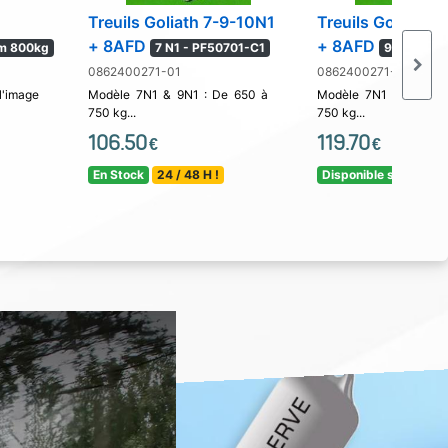
Treuils Goliath 7-9-10N1
Treuils Goliath 
+ 8AFD
+ 8AFD
m 800kg
7 N1 - PF50701-C1
9 N1 - PF
0862400271-01
0862400271-02
image
Modèle 7N1 & 9N1 : De 650 à
Modèle 7N1 & 9N1 : 
750 kg...
750 kg...
106.50
119.70
€
€
En Stock
24 / 48 H !
Disponible sous 5 jou