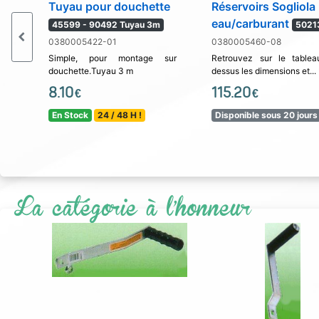
Tuyau pour douchette
Réservoirs Sogliola
eau/carburant
45599 - 90492 Tuyau 3m
5021
0380005422-01
0380005460-08
Simple, pour montage sur
Retrouvez sur le tablea
douchette.Tuyau 3 m
dessus les dimensions et...
8.10
115.20
€
€
En Stock
24 / 48 H !
Disponible sous 20 jours
La catégorie à l'honneur