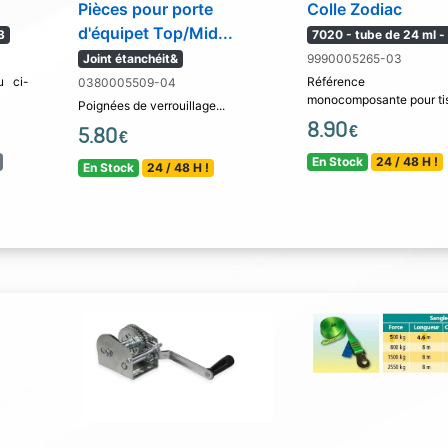
Pièces pour porte
Colle Zodiac
d'équipet Top/Mid...
3
7020 - tube de 24 ml -
Joint étanchéit&
9990005265-03
u ci-
Référence 
0380005509-04
monocomposante pour tis
Poignées de verrouillage...
8.90
€
5.80
€
En Stock
24 / 48 H !
En Stock
24 / 48 H !