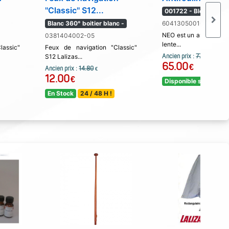
''Classic'' S12...
001722 - Bleu marine 
Blanc 360° boitier blanc -
6041305001-02
NEO est un antifouling 
0381404002-05
lente...
lassic"
Feux de navigation "Classic"
S12 Lalizas...
Ancien prix :
77.00
€
65.00
€
Ancien prix :
14.80
€
12.00
€
Disponible sous 5 jou
En Stock
24 / 48 H !