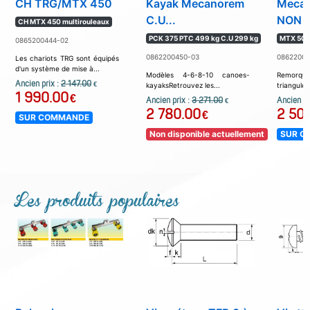
CH TRG/MTX 450
Kayak Mecanorem
Meca
C.U...
NON F
CH MTX 450 multirouleaux
PCK 375 PTC 499 kg C.U 299 kg
MTX 505 
0865200444-02
0862200450-03
08622004
Les chariots TRG sont équipés
d'un système de mise à...
Modèles 4-6-8-10 canoes-
Remorq
Ancien prix :
2 147.00
€
kayaksRetrouvez les...
triangulé..
1 990.00
€
Ancien prix :
3 271.00
Ancien pr
€
2 780.00
2 50
€
SUR COMMANDE
Non disponible actuellement
SUR C
Les produits populaires