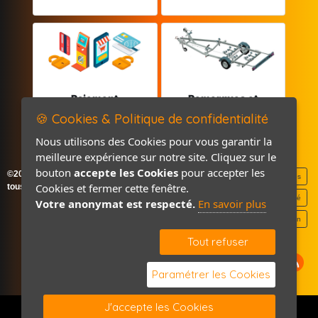
Paiement
Remorques et
sécurisé
Pièces détachées
🍪 Cookies & Politique de confidentialité
Nous utilisons des Cookies pour vous garantir la
meilleure expérience sur notre site. Cliquez sur le
bouton
accepte les Cookies
pour accepter les
©2026-2027 France Accastillage
Mentions légales
Cookies et fermer cette fenêtre.
tous droits réservés
Politique de confidentialité
Votre anonymat est respecté.
En savoir plus
Contact / Plan
Tout refuser
Paramétrer les Cookies
J'accepte les Cookies