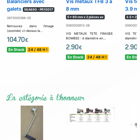
Balanciers avec
Vis métaux TFB 3 à
Vis tô
galets
8 mm
3.9 m
56A690 - PR10017
5 x 60 mm x 2 pièces av
3.5 x 25 
0870005366-05
0060005810-08
00600058
Retrouvez dans l'image
(zoomée) ci-dessus la...
VIS METAUX TETE FRAISEE
VIS TET
104.70
BOMBEE : d diamètre en...
diamètre 
€
2.90
2.90
€
En Stock
24 / 48 H !
En Stock
24 / 48 H !
En Sto
La catégorie à l'honneur