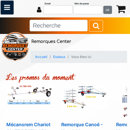
Email
Mot de passe
ok
Remorques Center
Accueil
Essieux
Vous êtes ici
Les promos du moment
Mécanorem Chariot
Remorque Canoë -
Remo