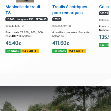
Manivelle de treuil
Treuils électriques
Golia
TS
pour remorques
16283 -
18340 - Longueur 250 - PF56410
17516
08624049
0862404980-01
0860005797-01
Force de 
Nombre de
Pour treuils TS 700 , 800 , 900
4 modèles proposés :Force de
135.
PF56410 250 mmPour...
halage de...
45.40
411.60
€
€
En Sto
En Stock
24 / 48 H !
En Stock
24 / 48 H !