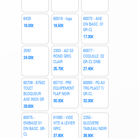
6428
60019 - logo
60073 - AXE
DN BASC. 01
16.00
€
16.50
€
GR-CL
17.30
€
2042
2303 - AD 53
60077 -
ROND GRIS
COQUILLE. 02
24.00
€
CLAIR
GR-CL DNB
25.70
€
27.40
€
60738 - 67502
60710 - PRE
60093 - PG AV
TOLET
EQUIPEMENT
TRG PLAST T/
BLOQUEUR
FLAP NOIR
GR.CL
AXE INOX GR
30.30
€
32.00
€
29.60
€
60075 -
61083 - VIDE
2250 -
EMBASE 01
VITE A LEVIER
GLISSIERE
DN BASC. GR-
GRIS
TABLEAU NOIR
CL
37.80
€
38.90
€