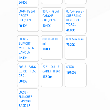
34.60
€
3078 - PG LAT
3077 - PG LAT
60734 - paire -
DROITE
GAUCHE
SUPP BANC
GRIS/CL 95
GRIS/CL 95
RENFORCE
T/GR.CL
40.40
€
40.40
€
41.60
€
60560 -
60606 - 8.10
60395 ml bleu
SUPPORT
ml
79.20
€
MULTIF.GRIS
76.00
€
BANC 05
42.40
€
60518 - BANC
2721 - QUILLE
60578
QUICK FIT 850
CADET FR 240
190.00
€
GR.CL
157.20
€
80.60
€
60633 -
PLANCHER
H2P C240
BASIC LR