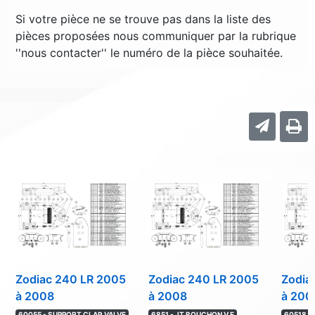
Si votre pièce ne se trouve pas dans la liste des
pièces proposées nous communiquer par la rubrique
''nous contacter'' le numéro de la pièce souhaitée.
Zodiac 240 LR 2005
Zodiac 240 LR 2005
Zodia
à 2008
à 2008
à 200
60055 - SUPPORT CLAP.VALVE
6851 - JT BOUCHON V.E
60518 - 