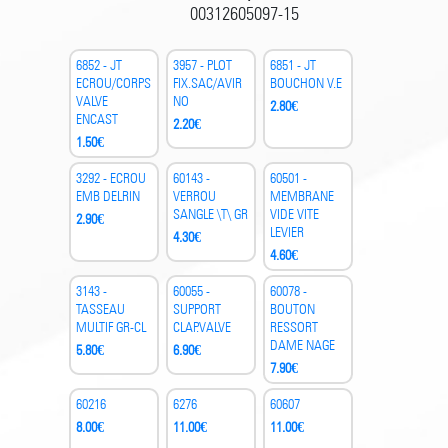
00312605097-15
6852 - JT
3957 - PLOT
6851 - JT
ECROU/CORPS
FIX.SAC/AVIR
BOUCHON V.E
VALVE
NO
2.80
€
ENCAST
2.20
€
1.50
€
3292 - ECROU
60143 -
60501 -
EMB DELRIN
VERROU
MEMBRANE
SANGLE \T\ GR
VIDE VITE
2.90
€
LEVIER
4.30
€
4.60
€
3143 -
60055 -
60078 -
TASSEAU
SUPPORT
BOUTON
MULTIF GR-CL
CLAP.VALVE
RESSORT
DAME NAGE
5.80
€
6.90
€
7.90
€
60216
6276
60607
8.00
€
11.00
€
11.00
€