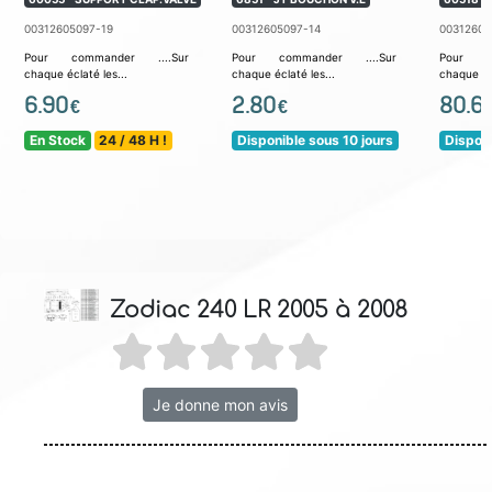
00312605097-19
00312605097-14
00312605
Pour commander ....Sur
Pour commander ....Sur
Pour co
chaque éclaté les...
chaque éclaté les...
chaque écl
6.90
2.80
80.6
€
€
En Stock
24 / 48 H !
Disponible sous 10 jours
Disponi
Zodiac 240 LR 2005 à 2008
Je donne mon avis