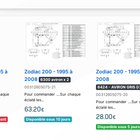
95 à
Zodiac 200 - 1995 à
Zodiac 200 - 1995
2008
2008
6300 aviron x 2
00312605075-21
6424 - AVIRON GRIS D
haque
Pour commander ....Sur chaque
00312605075-20
éclaté les...
Pour commander ....Sur
éclaté les...
63.20
€
28.00
€
ment
Disponible sous 10 jours
Disponible sous 5 jour