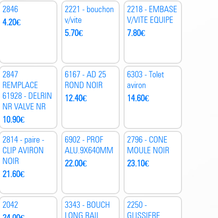
2846
2221 - bouchon
2218 - EMBASE
v/vite
V/VITE EQUIPE
4.20
€
5.70
€
7.80
€
2847
6167 - AD 25
6303 - Tolet
REMPLACE
ROND NOIR
aviron
61928 - DELRIN
12.40
€
14.60
€
NR VALVE NR
10.90
€
2814 - paire -
6902 - PROF
2796 - CONE
CLIP AVIRON
ALU.9X640MM
MOULE NOIR
NOIR
22.00
€
23.10
€
21.60
€
2042
3343 - BOUCH
2250 -
LONG RAIL
GLISSIERE
24.00
€