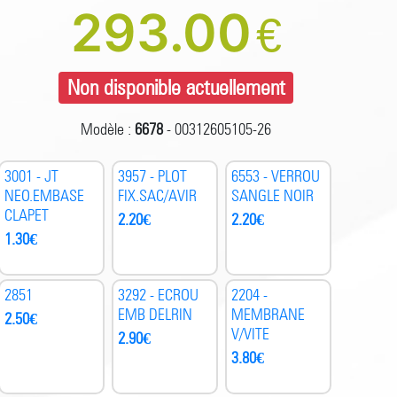
293.00
€
Non disponible actuellement
Modèle :
6678
- 00312605105-26
3001 - JT
3957 - PLOT
6553 - VERROU
NEO.EMBASE
FIX.SAC/AVIR
SANGLE NOIR
CLAPET
2.20
€
2.20
€
1.30
€
2851
3292 - ECROU
2204 -
EMB DELRIN
MEMBRANE
2.50
€
V/VITE
2.90
€
3.80
€