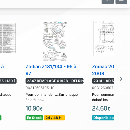
 à
Zodiac Z131/134 - 95 à
Zodiac 200 - 199
97
2008
35 L130 (
2847 REMPLACE 61928 - DELRIN N
2314 - AD 53 BLEU 
00312605105-10
00312605075-05
 chaque
Pour commander ....Sur chaque
Pour commander ....Su
éclaté les...
éclaté les...
10.90
24.60
€
€
s
En Stock
24 / 48 H !
Disponible sous 10 jo