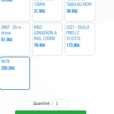
12MM
TABLEAU NOIR
31.90
€
38.90
€
2887 - 25 m -
6452 -
2321 - QUILLE
drisse
LONGERON A
PNEU Z
RAIL 12X900
31/C310
61.90
€
78.40
€
173.80
€
6678
293.00
€
Quantité :