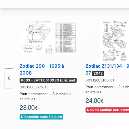
Zodiac 200 - 1995 à
Zodiac Z131/134 - 
2008
97
2042
6603 - LATTE 610X83 (prix unit
00312605105-01
Pour commander ....Sur c
00312605075-18
éclaté les...
Pour commander ....Sur chaque
éclaté les...
24.00
€
28.00
€
Non disponible actuelle
Disponible sous 10 jours