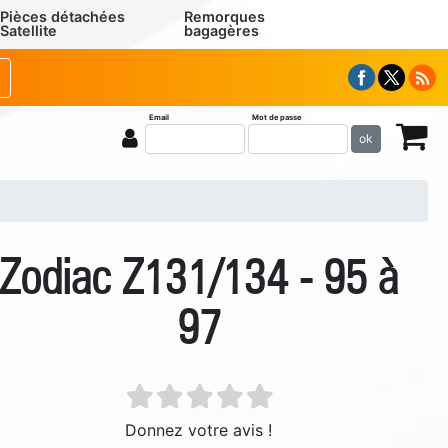
Pièces détachées
Remorques
Satellite
bagagères
Email
Mot de passe
ok
Zodiac Z131/134 - 95 à
97
Donnez votre avis !