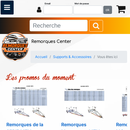
Email
Mot de passe
ok
Remorques Center
Accueil
Supports & Accessoires
Vous êtes ici
Les promos du moment
Remorques de la
Remorques
Remo