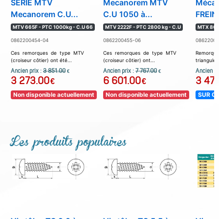
SERIE MTV
Mecanorem MTV
Méca
Mecanorem C.U...
C.U 1050 à...
FREINE
MTV 665F - PTC 1000kg - C.U 66
MTV 2222F - PTC 2800 kg - C.U
MTX 805
0862200454-04
0862200455-06
08622004
Ces remorques de type MTV
Ces remorques de type MTV
Remorq
(croiseur côtier) ont été...
(croiseur côtier) ont...
triangulé..
Ancien prix :
3 851.00
Ancien prix :
7 767.00
Ancien pr
€
€
3 273.00
6 601.00
3 471
€
€
Non disponible actuellement
Non disponible actuellement
SUR C
Les produits populaires