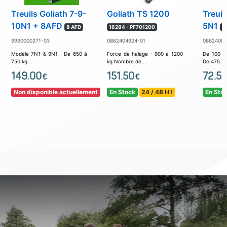
Treuils Goliath 7-9-
Goliath TS 1200
Treuil
10N1 + 8AFD
5N1
8 AFD
16284 - PF701200
5
9990000271-03
0862404924-01
08624002
Modèle 7N1 & 9N1 : De 650 à
Force de halage : 900 à 1200
De 100 à
750 kg...
kg Nombre de...
De 475...
149.00
151.50
72.5
€
€
Non disponible actuellement
En Stock
24 / 48 H !
En Sto