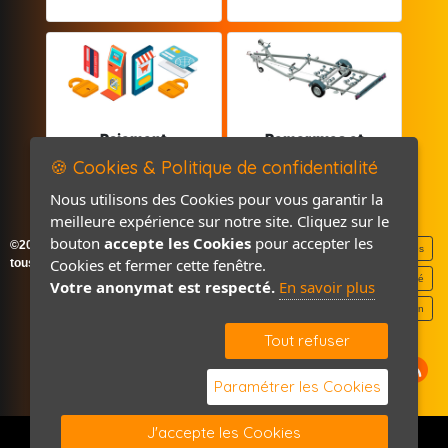
Paiement
Remorques et
sécurisé
Pièces détachées
🍪 Cookies & Politique de confidentialité
Nous utilisons des Cookies pour vous garantir la
meilleure expérience sur notre site. Cliquez sur le
bouton
accepte les Cookies
pour accepter les
©2026-2027 France Accastillage
Mentions légales
Cookies et fermer cette fenêtre.
tous droits réservés
Politique de confidentialité
Votre anonymat est respecté.
En savoir plus
Contact / Plan
Tout refuser
Paramétrer les Cookies
J'accepte les Cookies