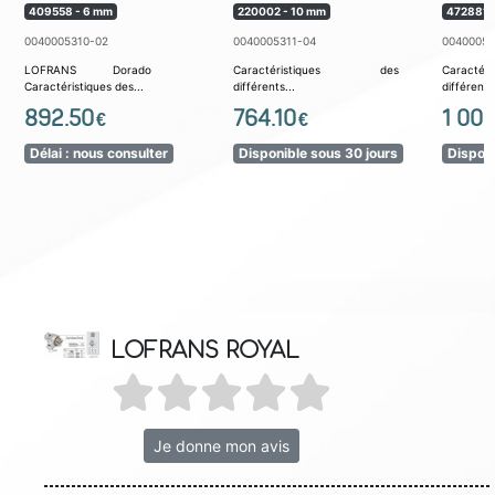
409558 - 6 mm
220002 - 10 mm
472881 
0040005310-02
0040005311-04
00400053
LOFRANS Dorado
Caractéristiques des
Caract
Caractéristiques des...
différents...
différents.
892.50
764.10
1 00
€
€
Délai : nous consulter
Disponible sous 30 jours
Disponi
LOFRANS ROYAL
Je donne mon avis