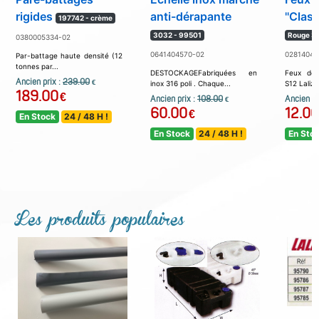
rigides
anti-dérapante
''Class
197742 - crème
3032 - 99501
Rouge 36
0380005334-02
0641404570-02
02814040
Par-battage haute densité (12
tonnes par...
DESTOCKAGEFabriquées en
Feux de 
Ancien prix :
239.00
€
inox 316 poli . Chaque...
S12 Lalizas
189.00
€
Ancien prix :
108.00
Ancien pr
€
60.00
12.00
€
En Stock
24 / 48 H !
En Stock
24 / 48 H !
En Sto
Les produits populaires