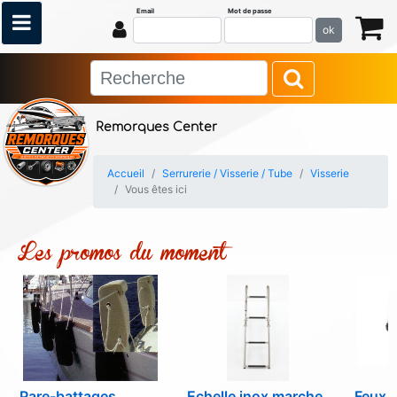
Email
Mot de passe
ok
Remorques Center
Accueil
Serrurerie / Visserie / Tube
Visserie
Vous êtes ici
Les promos du moment
Pare-battages
Echelle inox marche
Feux d