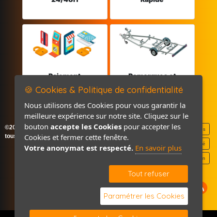
Paiement
Remorques et
sécurisé
Pièces détachées
🍪 Cookies & Politique de confidentialité
Nous utilisons des Cookies pour vous garantir la
meilleure expérience sur notre site. Cliquez sur le
bouton
accepte les Cookies
pour accepter les
©2026-2027 France Accastillage
Mentions légales
Cookies et fermer cette fenêtre.
tous droits réservés
Politique de confidentialité
Votre anonymat est respecté.
En savoir plus
Contact / Plan
Tout refuser
Paramétrer les Cookies