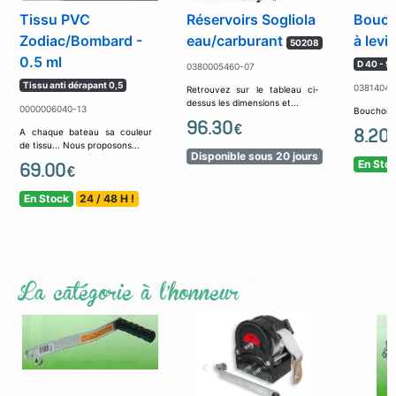
Tissu PVC
Réservoirs Sogliola
Bouch
Zodiac/Bombard -
eau/carburant
à levi
50208
0.5 ml
D 40 - 9
0380005460-07
Tissu anti dérapant 0,5
03814047
Retrouvez sur le tableau ci-
dessus les dimensions et...
0000006040-13
Bouchons e
96.30
€
8.20
A chaque bateau sa couleur
de tissu... Nous proposons...
Disponible sous 20 jours
En Sto
69.00
€
En Stock
24 / 48 H !
La catégorie à l'honneur