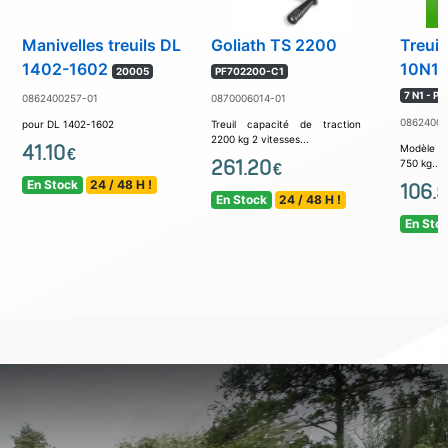
Manivelles treuils DL
Goliath TS 2200
Treuil
1402-1602
10N1 
20005
PF702200-C1
7 N1 - P
0862400257-01
0870006014-01
08624002
pour DL 1402-1602
Treuil capacité de traction
2200 kg 2 vitesses...
41.10
Modèle 7
€
261.20
750 kg...
€
En Stock
24 / 48 H !
106.
En Stock
24 / 48 H !
En Sto