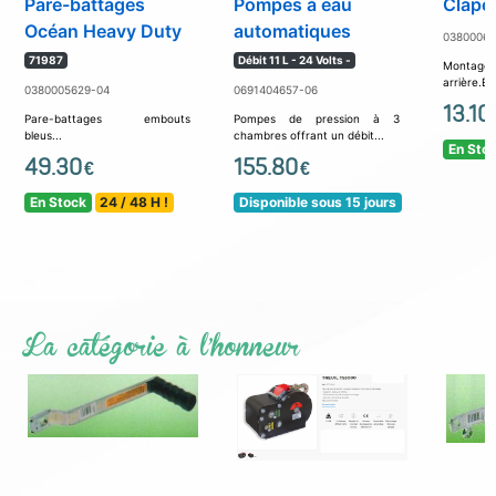
Pare-battages
Pompes à eau
Clapet
Océan Heavy Duty
automatiques
03800060
71987
Débit 11 L - 24 Volts -
Monta
arrière.Ev
0380005629-04
0691404657-06
13.10
Pare-battages embouts
Pompes de pression à 3
bleus...
chambres offrant un débit...
En Sto
49.30
155.80
€
€
En Stock
24 / 48 H !
Disponible sous 15 jours
La catégorie à l'honneur