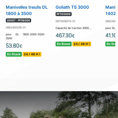
Manivelles treuils DL
Goliath TS 3000
Manive
1800 à 3500
1402
PF703000
20007 - PF56066
0870006015-01
08624002
0862400258-01
Capacité de traction 3000...
pour DL 
467.30
41.10
pour DL 1800-2000-2500-
€
3500
En Stock
24 / 48 H !
En Sto
53.80
€
En Stock
24 / 48 H !