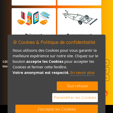
Paiement
Remorques et
sécurisé
Pièces détachées
🍪 Cookies & Politique de confidentialité
Nous utilisons des Cookies pour vous garantir la
meilleure expérience sur notre site. Cliquez sur le
bouton
accepte les Cookies
pour accepter les
©2026-2027 France Accastillage
Mentions légales
Cookies et fermer cette fenêtre.
tous droits réservés
Politique de confidentialité
Votre anonymat est respecté.
En savoir plus
Contact / Plan
Tout refuser
Paramétrer les Cookies
J'accepte les Cookies