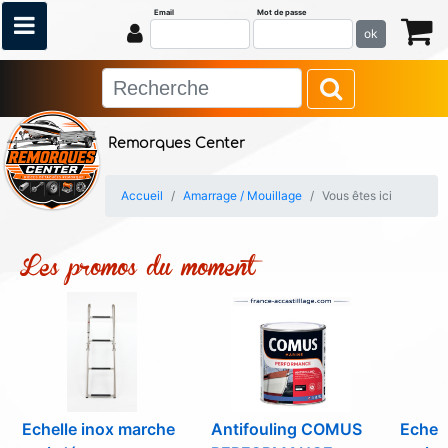
Email
Mot de passe
ok
Remorques Center
Accueil
Amarrage / Mouillage
Vous êtes ici
Les promos du moment
Echelle inox marche
Antifouling COMUS
Echel