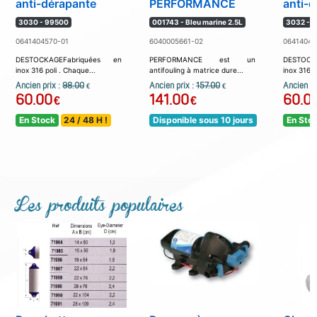
anti-dérapante
PERFORMANCE
anti-
3030 - 99500
001743 - Bleu marine 2.5L
3032 - 
0641404570-01
6040005661-02
06414045
DESTOCKAGEFabriquées en
PERFORMANCE est un
DESTOCK
inox 316 poli . Chaque...
antifouling à matrice dure...
inox 316 p
Ancien prix :
98.00
Ancien prix :
157.00
Ancien pr
€
€
60.00
141.00
60.0
€
€
En Stock
24 / 48 H !
Disponible sous 10 jours
En Sto
Les produits populaires