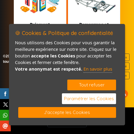
Paiement
Remorques et
sécurisé
Pièces détachées
🍪 Cookies & Politique de confidentialité
Nous utilisons des Cookies pour vous garantir la
meilleure expérience sur notre site. Cliquez sur le
bouton
accepte les Cookies
pour accepter les
©2026-2027 France Accastillage
Mentions légales
Cookies et fermer cette fenêtre.
tous droits réservés
Politique de confidentialité
Votre anonymat est respecté.
En savoir plus
Contact / Plan
Tout refuser
Paramétrer les Cookies
J'accepte les Cookies