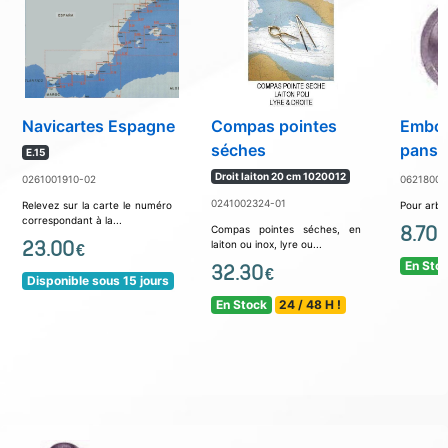
Navicartes Espagne
Compas pointes
Embou
séches
pans
E.15
Droit laiton 20 cm 1020012
0261001910-02
06218008
0241002324-01
Relevez sur la carte le numéro
Pour arbr
correspondant à la...
8.70
Compas pointes séches, en
€
23.00
laiton ou inox, lyre ou...
€
En Sto
32.30
€
Disponible sous 15 jours
En Stock
24 / 48 H !