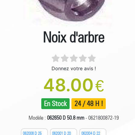
Noix d'arbre
Donnez votre avis !
48.00
€
En Stock
24 / 48 H !
Modèle :
062650 D 50.8 mm
- 0621800872-19
062008 D 25
062001 D 20
062004 D 22