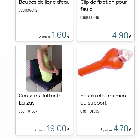
Bouées de ligne d'eau
Clip de fixation pour
feu à...
0380005342
0380005448
1.60
4.90
€
€
À partir de
Coussins flottants
Feu à retournement
Lalizas
ou support
0381101597
0381101595
19.00
4.70
€
€
À partir de
À partir de