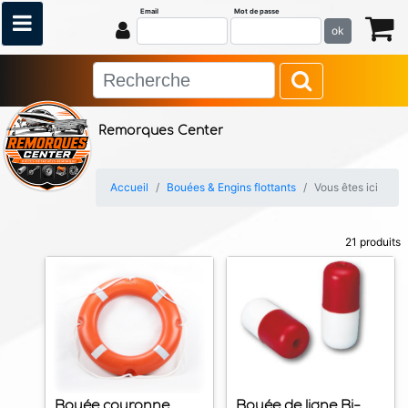
Email
Mot de passe
ok
Remorques Center
Accueil
Bouées & Engins flottants
Vous êtes ici
21 produits
Bouée couronne
Bouée de ligne Bi-