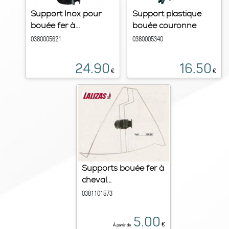
Support Inox pour
Support plastique
bouée fer à...
bouée couronne
0380005621
0380005340
24.90
16.50
€
€
Supports bouée fer à
cheval...
0381101573
5.00
€
À partir de