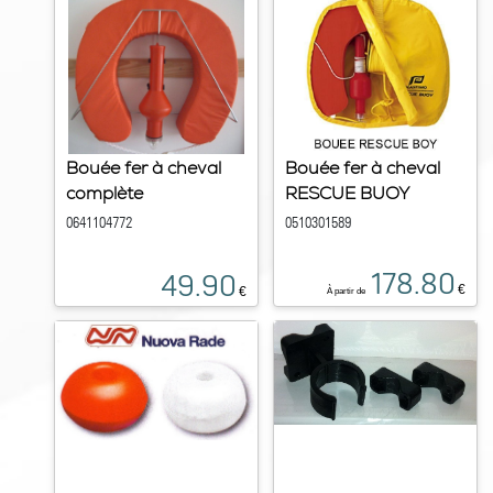
Bouée fer à cheval
Bouée fer à cheval
complète
RESCUE BUOY
0641104772
0510301589
178.80
49.90
€
€
À partir de