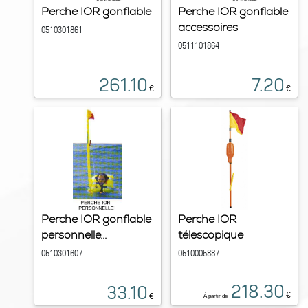
Perche IOR gonflable
Perche IOR gonflable
accessoires
0510301861
0511101864
261.10
7.20
€
€
Perche IOR gonflable
Perche IOR
personnelle...
télescopique
0510301607
0510005887
218.30
33.10
€
€
À partir de