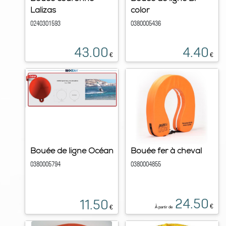
Lalizas
color
0240301593
0380005436
43.00
4.40
€
€
Bouée de ligne Océan
Bouée fer à cheval
0380005794
0380004855
24.50
11.50
€
€
À partir de