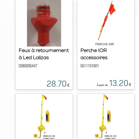
Feux à retournement
Perche IOR
à Led Lalizas
accessoires
0380005447
0511101601
13.20
28.70
€
€
À partir de