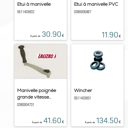
Etui à manivelle
Etui à manivelle PVC
0511403832
0380005967
30.90
11.90
€
€
À partir de
Manivelle poignée
Wincher
grande vitesse...
0511403831
0380004731
41.60
134.50
€
€
À partir de
À partir de