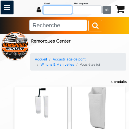
Email
Mot de passe
ok
Remorques Center
Accueil
Accastillage de pont
Winchs & Manivelles
Vous êtes ici
4 produits