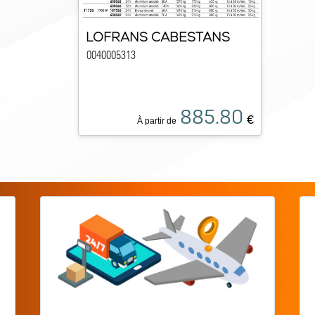
LOFRANS CABESTANS
0040005313
885.80
€
À partir de