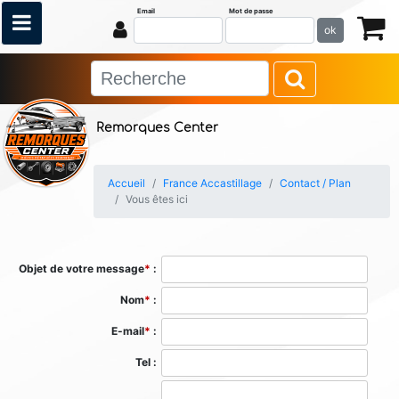
Email
Mot de passe
ok
Remorques Center
Accueil
France Accastillage
Contact / Plan
Vous êtes ici
Objet de votre message
*
:
Nom
*
:
E-mail
*
:
Tel :