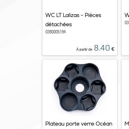
WC LT Lalizas - Pièces
W
03
détachées
0380005194
8.40
€
À partir de
Plateau porte verre Océan
M