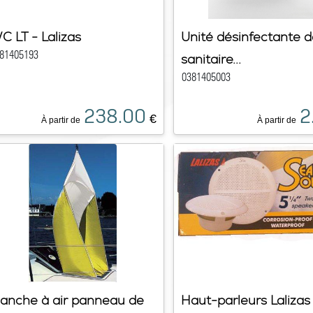
C LT - Lalizas
Unité désinfectante d
81405193
sanitaire...
0381405003
238.00
2
€
À partir de
À partir de
anche à air panneau de
Haut-parleurs Lalizas