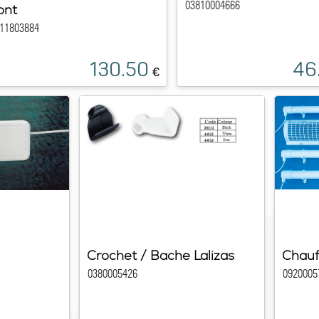
03810004666
ont
11803884
130.50
46
€
Crochet / Bache Lalizas
Chauf
0380005426
0920005