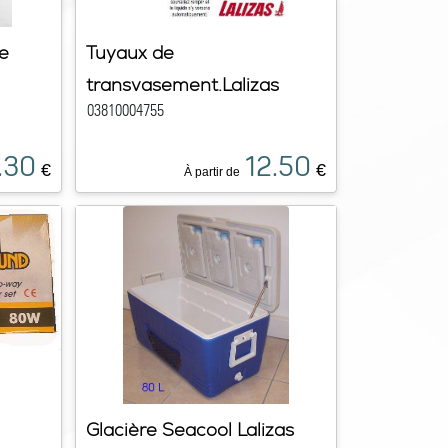
e
Tuyaux de
transvasement.Lalizas
03810004755
.30
12.50
€
€
À partir de
Glacière Seacool Lalizas