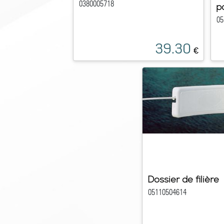
0380005718
p
05
39.30
€
Dossier de filière
05110504614