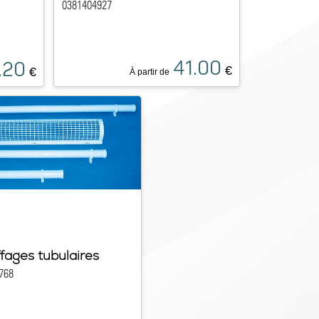
0381404927
41.00
.20
€
€
À partir de
fages tubulaires
768